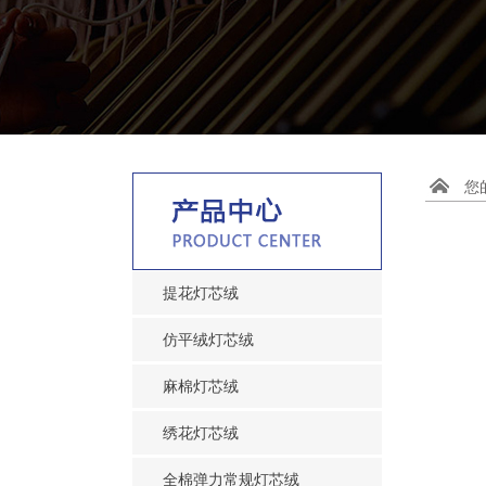
您的位
提花灯芯绒
仿平绒灯芯绒
麻棉灯芯绒
绣花灯芯绒
全棉弹力常规灯芯绒